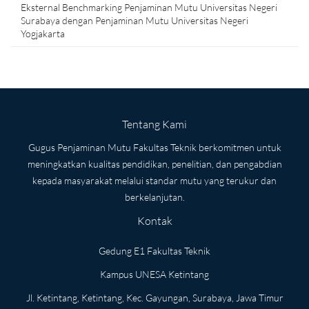
Eksternal Benchmarking Penjaminan Mutu Universitas Negeri
Surabaya dengan Penjaminan Mutu Universitas Negeri
Yogjakarta
Tentang Kami
Gugus Penjaminan Mutu Fakultas Teknik berkomitmen untuk
meningkatkan kualitas pendidikan, penelitian, dan pengabdian
kepada masyarakat melalui standar mutu yang terukur dan
berkelanjutan.
Kontak
Gedung E1 Fakultas Teknik
Kampus UNESA Ketintang
Jl. Ketintang, Ketintang, Kec. Gayungan, Surabaya, Jawa Timur