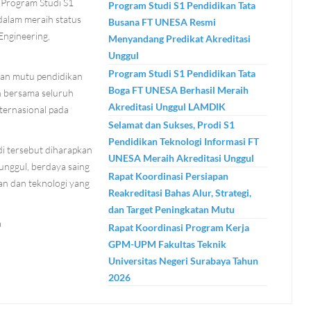
n Program Studi S1
Program Studi S1 Pendidikan Tata
 dalam meraih status
Busana FT UNESA Resmi
Engineering,
Menyandang Predikat Akreditasi
Unggul
Program Studi S1 Pendidikan Tata
tan mutu pendidikan
Boga FT UNESA Berhasil Meraih
n bersama seluruh
Akreditasi Unggul LAMDIK
ternasional pada
Selamat dan Sukses, Prodi S1
Pendidikan Teknologi Informasi FT
di tersebut diharapkan
UNESA Meraih Akreditasi Unggul
unggul, berdaya saing
Rapat Koordinasi Persiapan
an dan teknologi yang
Reakreditasi Bahas Alur, Strategi,
dan Target Peningkatan Mutu
a
Rapat Koordinasi Program Kerja
GPM-UPM Fakultas Teknik
Universitas Negeri Surabaya Tahun
2026