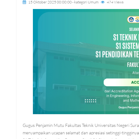
15 Oktober 2025 00:00:00
- kategori
Umum
474 Views
Gugus Penjamin Mutu Fakultas Teknik Universitas Negeri Su
menyampaikan ucapan selamat dan apresiasi setinggi-tingginy