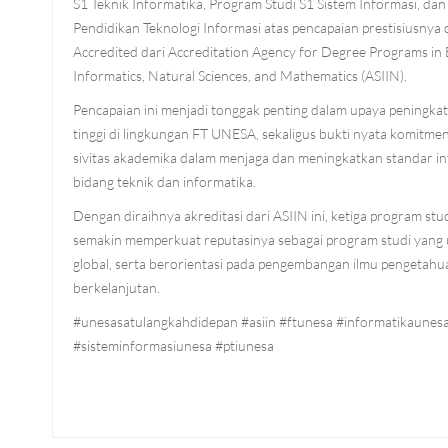
S1 Teknik Informatika, Program Studi S1 Sistem Informasi, da
Pendidikan Teknologi Informasi atas pencapaian prestisiusnya
Accredited dari Accreditation Agency for Degree Programs in 
Informatics, Natural Sciences, and Mathematics (ASIIN).
Pencapaian ini menjadi tonggak penting dalam upaya peningka
tinggi di lingkungan FT UNESA, sekaligus bukti nyata komitme
sivitas akademika dalam menjaga dan meningkatkan standar in
bidang teknik dan informatika.
Dengan diraihnya akreditasi dari ASIIN ini, ketiga program stu
semakin memperkuat reputasinya sebagai program studi yang 
global, serta berorientasi pada pengembangan ilmu pengetahu
berkelanjutan.
#unesasatulangkahdidepan #asiin #ftunesa #informatikaunes
#sisteminformasiunesa #ptiunesa