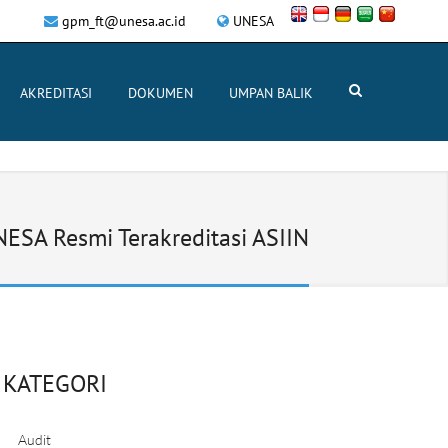
gpm_ft@unesa.ac.id
UNESA
AKREDITASI
DOKUMEN
UMPAN BALIK
NESA Resmi Terakreditasi ASIIN
KATEGORI
Audit