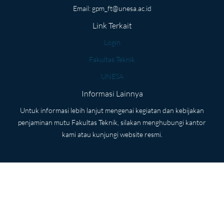
Email:
gpm_ft@unesa.ac.id
Link Terkait
Login
Fakultas Teknik
UNESA
Informasi Lainnya
Untuk informasi lebih lanjut mengenai kegiatan dan kebijakan
penjaminan mutu Fakultas Teknik, silakan menghubungi kantor
kami atau kunjungi website resmi.
Copyright © 2026 GPM | FT Universitas Negeri Surabaya. Supported
By PPTI Universitas Negeri Surabaya