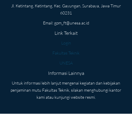
Jl. Ketintang, Ketintang, Kec. Gayungan, Surabaya, Jawa Timur
60231
Email:
gpm_ft@unesa.ac.id
Link Terkait
Login
Fakultas Teknik
UNESA
Informasi Lainnya
Untuk informasi lebih lanjut mengenai kegiatan dan kebijakan
penjaminan mutu Fakultas Teknik, silakan menghubungi kantor
kami atau kunjungi website resmi.